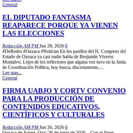
General
EL DIPUTADO FANTASMA
REAPARECE PORQUE YA VIENEN
LAS ELECCIONES
Redacción AM PM
Jun 28, 2026
0
#DeRedes #Oaxaca #Noticias En los pasillos del H. Congreso del
Estado de Oaxaca ya casi nadie habla de Benjamín Viveros
Montalvo. Lejos de los reflectores que alguna vez tuvo en la Junta
de Coordinación Política, hoy busca, discretamente,…
Lee mas...
General
FIRMA UABJO Y CORTV CONVENIO
PARA LA PRODUCCIÓN DE
CONTENIDOS EDUCATIVOS,
CIENTÍFICOS Y CULTURALES
Redacción AM PM
Jun 26, 2026
0
Oaxaca de Juárez, Oax; 26 de junio de 2026 – Con el firme